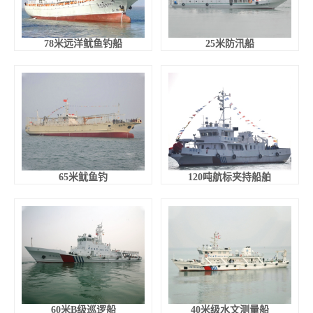
78米远洋鱿鱼钓船
25米防汛船
65米鱿鱼钓
120吨航标夹持船舶
60米B级巡逻船
40米级水文测量船