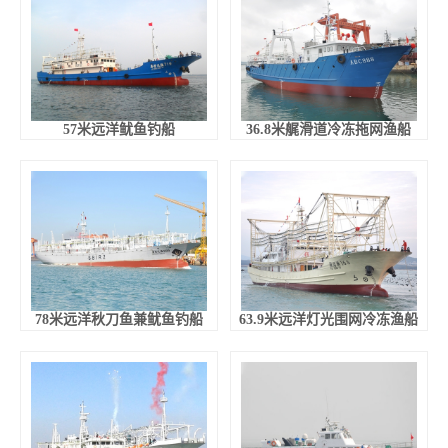
57米远洋鱿鱼钓船
36.8米艉滑道冷冻拖网渔船
78米远洋秋刀鱼兼鱿鱼钓船
63.9米远洋灯光围网冷冻渔船