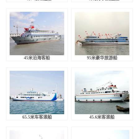
45米沿海客船
95米豪华旅游船
65.5米车客滚船
45.6米客滚船