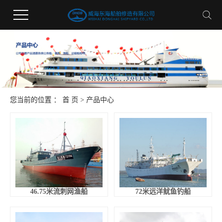
您当前的位置 ：
首 页
>
产品中心
46.75米流刺网渔船
72米远洋鱿鱼钓船