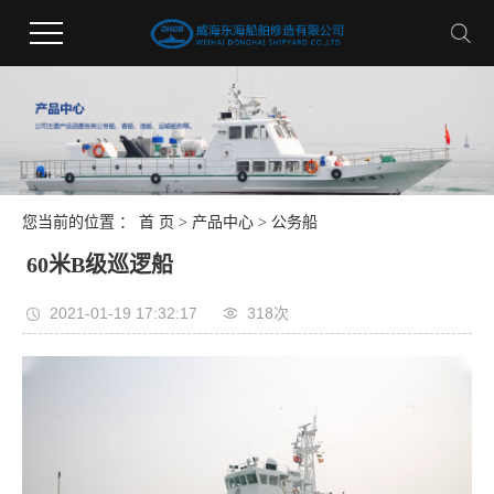
您当前的位置 ：
首 页
>
产品中心
>
公务船
60米B级巡逻船
2021-01-19 17:32:17
318次