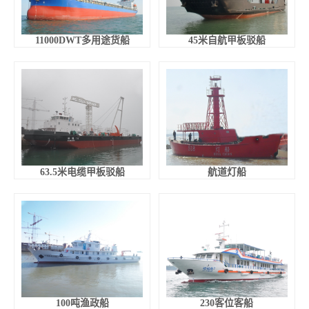
11000DWT多用途货船
45米自航甲板驳船
63.5米电缆甲板驳船
航道灯船
100吨渔政船
230客位客船